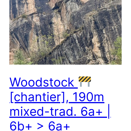
Woodstock
[chantier], 190m
mixed-trad. 6a+ |
6b+ > 6a+